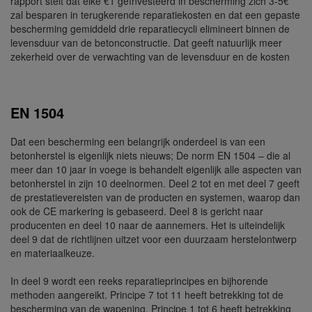
rapport stelt dat elke €1 geïnvesteerd in bescherming zich 3-5€
zal besparen in terugkerende reparatiekosten en dat een gepaste
bescherming gemiddeld drie reparatiecycli elimineert binnen de
levensduur van de betonconstructie. Dat geeft natuurlijk meer
zekerheid over de verwachting van de levensduur en de kosten
EN 1504
Dat een bescherming een belangrijk onderdeel is van een
betonherstel is eigenlijk niets nieuws; De norm EN 1504 – die al
meer dan 10 jaar in voege is behandelt eigenlijk alle aspecten van
betonherstel in zijn 10 deelnormen. Deel 2 tot en met deel 7 geeft
de prestatievereisten van de producten en systemen, waarop dan
ook de CE markering is gebaseerd. Deel 8 is gericht naar
producenten en deel 10 naar de aannemers. Het is uiteindelijk
deel 9 dat de richtlijnen uitzet voor een duurzaam herstelontwerp
en materiaalkeuze.
In deel 9 wordt een reeks reparatieprincipes en bijhorende
methoden aangereikt. Principe 7 tot 11 heeft betrekking tot de
bescherming van de wapening. Principe 1 tot 6 heeft betrekking