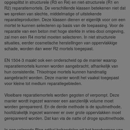
opgesplitst in structurele (R3 en R4) en niet-structurele (R1 en
R2) reparatiemortels. De verschillende klassen betekenen niet dat
we spreken van slechte, middelmatige of uitstekende
reparatieproducten. Deze klassen dienen er eigenlijk voor om een
mortel te kunnen selecteren op basis van de toepassing. Voor de
reparatie van een beton met hoge sterkte in vries-dooi omgeving,
zal men een R4 mortel moeten selecteren. In niet structurele
situaties, eerder cosmetische herstellingen van oppervlakkige
schade, worden dan weer R2 mortels toegepast.
EN 1504-3 maakt ook een onderscheid op de manier waarop
reparatiemortels kunnen worden aangebracht, afhankelijk van
hun consistentie. Thixotrope mortels kunnen handmatig
aangebracht worden. Deze manier wordt het vaakst toegepast
voor kleine tot medium reparatiegebieden.
Vloeibare reparatiemortels worden gegoten of verpompt. Deze
manier wordt ingezet wanneer een aanzienlijk volume moet
worden gerepareerd. En de derde methode is de spuitmethode,
hoofdzakelijk ingezet wanneer er over grote oppervlakken moet
gerepareerd worden. Dat kan via de natte of droge spuitmethode.
In een volgende Blog artikel behandelen wij het beschermen van