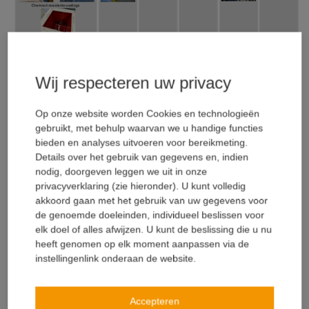
Duurzaam betonherstel systeem voor
verlengde levensduur
Wij respecteren uw privacy
Hoe ziet een algemene systeemopbouw voor structureel
betonherstel en bescherming er dan uit in 3 stappen? In eerste
Op onze website worden Cookies en technologieën
plaats zal de blootliggende wapening behandeld moeten worden
gebruikt, met behulp waarvan we u handige functies
met een corrosiebescherming, daarna zal het betonherstel
bieden en analyses uitvoeren voor bereikmeting.
plaatsvinden met betonreparatiemortels, waarop dan uiteindelijk
Details over het gebruik van gegevens en, indien
een gepast beschermingssysteem zal worden
nodig, doorgeven leggen we uit in onze
aangebracht. Speciale technieken zoals, scheurinjecties,
privacyverklaring (zie hieronder). U kunt volledig
verankering van wapeningsstaven, opgelijmde wapening en
akkoord gaan met het gebruik van uw gegevens voor
kathodische bescherming, laten we buiten beschouwing.
de genoemde doeleinden, individueel beslissen voor
elk doel of alles afwijzen. U kunt de beslissing die u nu
Corrosiebescherming wapening
heeft genomen op elk moment aanpassen via de
instellingenlink onderaan de website.
Corrosiebescherming van de wapening wordt meestal uitgevoerd
volgens methode 11.1 met actieve primers. Dat zijn cement
gebaseerde materialen met speciale corrosie werende additieven
Accepteren
die als inhibitors werken of voor een lokale kathodische