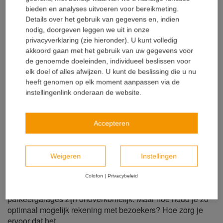
bieden en analyses uitvoeren voor bereikmeting.
Lees meer
Details over het gebruik van gegevens en, indien
nodig, doorgeven leggen we uit in onze
privacyverklaring (zie hieronder). U kunt volledig
akkoord gaan met het gebruik van uw gegevens voor
de genoemde doeleinden, individueel beslissen voor
elk doel of alles afwijzen. U kunt de beslissing die u nu
heeft genomen op elk moment aanpassen via de
Hoe houd je een parkeergarage
instellingenlink onderaan de website.
operationeel tijdens
vloeronderhoud of ...
Accepteren
M. Meiberg
Weigeren
Instellingen
07.06.2020
Waterdichting
Colofon
|
Privacybeleid
Onderhouds- en renovatiewerkzaamheden aan
parkeergarages zijn onoverkomelijk. Maar hoe houd je zo
optimaal mogelijk rekening met bezoekers? Hoe zorg je
ervoor dat het ...