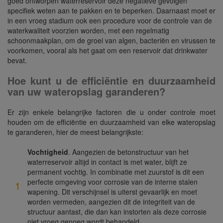
goed ontworpen waterreservoir deze negatieve gevolgen
specifiek weten aan te pakken en te beperken. Daarnaast moet er
in een vroeg stadium ook een procedure voor de controle van de
waterkwaliteit voorzien worden, met een regelmatig
schoonmaakplan, om de groei van algen, bacteriën en virussen te
voorkomen, vooral als het gaat om een reservoir dat drinkwater
bevat.
Hoe kunt u de efficiëntie en duurzaamheid
van uw wateropslag garanderen?
Er zijn enkele belangrijke factoren die u onder controle moet
houden om de efficiëntie en duurzaamheid van elke wateropslag
te garanderen, hier de meest belangrijkste:
Vochtigheid
. Aangezien de betonstructuur van het
waterreservoir altijd in contact is met water, blijft ze
permanent vochtig. In combinatie met zuurstof is dit een
perfecte omgeving voor corrosie van de interne stalen
wapening. Dit verschijnsel is uiterst gevaarlijk en moet
worden vermeden, aangezien dit de integriteit van de
structuur aantast, die dan kan instorten als deze corrosie
niet vroeg genoeg wordt behandeld.