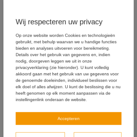
Compenseer onvoldoende
betondekking op wapening met
Wij respecteren uw privacy
coatings en ...
Op onze website worden Cookies en technologieën
K. Van Loock
gebruikt, met behulp waarvan we u handige functies
22.06.2021
bieden en analyses uitvoeren voor bereikmeting.
Betonbescherming
Details over het gebruik van gegevens en, indien
nodig, doorgeven leggen we uit in onze
Gasdoorlatendheid van waterdichtingsmembranen - deel 3
privacyverklaring (zie hieronder). U kunt volledig
In het derde deel van onze reeks over de
akkoord gaan met het gebruik van uw gegevens voor
gasdoorlatendheid van waterdichtingsmembranen zullen
de genoemde doeleinden, individueel beslissen voor
we kijken naar een ...
elk doel of alles afwijzen. U kunt de beslissing die u nu
heeft genomen op elk moment aanpassen via de
Lees meer
instellingenlink onderaan de website.
Accepteren
Recente posts