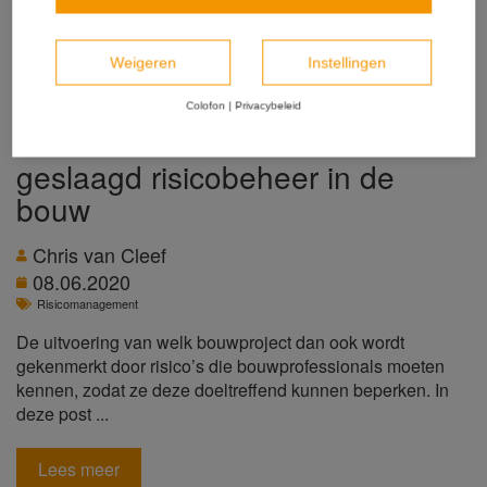
Weigeren
Instellingen
Colofon
|
Privacybeleid
Essentiële factoren voor een
geslaagd risicobeheer in de
bouw
Chris van Cleef
08.06.2020
Risicomanagement
De uitvoering van welk bouwproject dan ook wordt
gekenmerkt door risico’s die bouwprofessionals moeten
kennen, zodat ze deze doeltreffend kunnen beperken. In
deze post ...
Lees meer