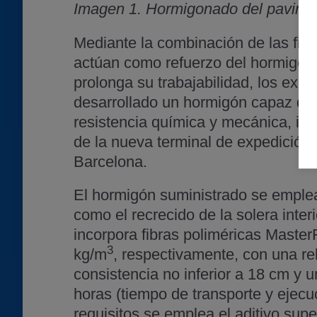
Imagen 1. Hormigonado del paviment
Mediante la combinación de las fib
actúan como refuerzo del hormigón,
prolonga su trabajabilidad, los exp
desarrollado un hormigón capaz de 
resistencia química y mecánica, id
de la nueva terminal de expedición 
Barcelona.
El hormigón suministrado se emplea 
como el recrecido de la solera inter
incorpora fibras poliméricas Master
3
kg/m
, respectivamente, con una re
consistencia no inferior a 18 cm y
horas (tiempo de transporte y ejecu
requisitos se emplea el aditivo sup