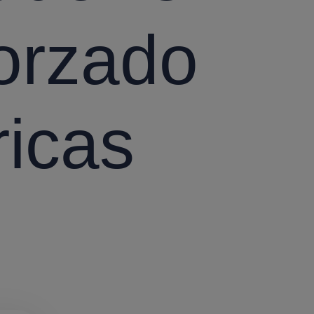
orzado
ricas