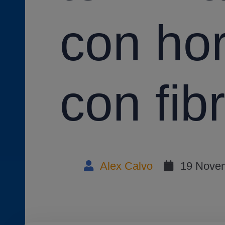
con ho
con fib
Alex Calvo
19 Novem