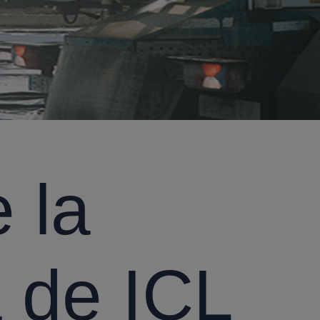
 la
a de ICL