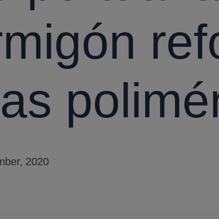
rmigón ref
ras polimé
ber, 2020